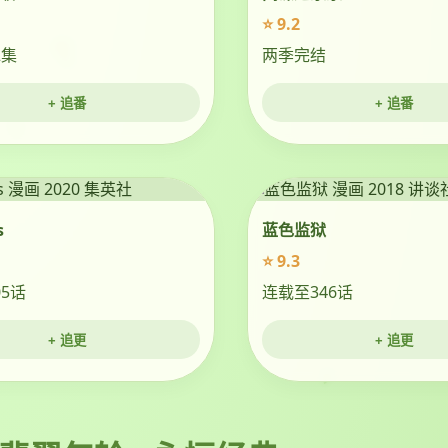
⭐ 9.2
2集
两季完结
+ 追番
+ 追番
s
蓝色监狱
⭐ 9.3
5话
连载至346话
+ 追更
+ 追更