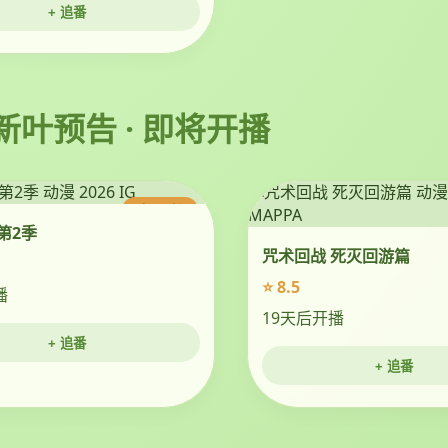
+ 追番
 新叶预告 · 即将开播
今日更新
第2季
咒术回战 死灭回游篇
⭐ 8.5
播
19天后开播
+ 追番
+ 追番