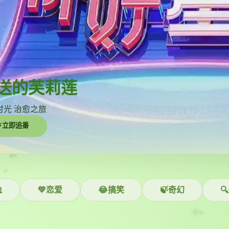
送的芙莉莲
时光 治愈之旅
⚡立即追番
血
💚恋爱
😂搞笑
🍃奇幻
