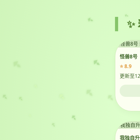
✨
怪兽8号
⭐ 8.9
更新至1
我独自升